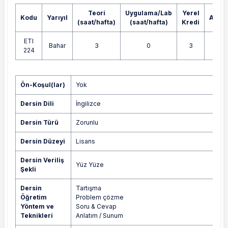
Teori
Uygulama/Lab
Yerel
Kodu
Yarıyıl
AKTS
(saat/hafta)
(saat/hafta)
Kredi
ETI
Bahar
3
0
3
5
224
Yok
Ön-Koşul(lar)
Yok
Dersin Dili
İngilizce
Dersin Türü
Zorunlu
Dersin Düzeyi
Lisans
Dersin Veriliş
Yüz Yüze
Şekli
Dersin
Tartışma
Öğretim
Problem çözme
Yöntem ve
Soru & Cevap
Teknikleri
Anlatım / Sunum