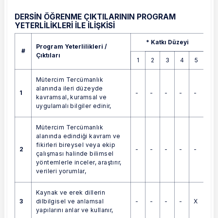
DERSİN ÖĞRENME ÇIKTILARININ PROGRAM
YETERLİLİKLERİ İLE İLİŞKİSİ
Program Yeterlilikleri / Çıktıları
* Katkı Düzeyi
Program Yeterlilikleri /
#
Çıktıları
1
2
3
4
5
Mütercim Tercümanlık
alanında ileri düzeyde
1
-
-
-
-
-
kavramsal, kuramsal ve
uygulamalı bilgiler edinir,
Mütercim Tercümanlık
alanında edindiği kavram ve
fikirleri bireysel veya ekip
2
-
-
-
-
-
çalışması halinde bilimsel
yöntemlerle inceler, araştırır,
verileri yorumlar,
Kaynak ve erek dillerin
3
-
-
-
-
X
dilbilgisel ve anlamsal
yapılarını anlar ve kullanır,