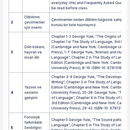
everyday-life) and Frequently Asked Questio
be read before class.
Dilbilimin
Çevirmenler neden dilbilim bilgisine sahip olma
2
çevirmenler
konulu bir liste hazırlayınız.
için önemi
Chapter 1-2 George Yule, “The Origins of Lan
Chapter 1 in The Study of Language, 3rd Editi
Dilin kökeni;
(Cambridge and New York: Cambridge Univers
3
hayvan ve
Press), 1-7. George Yule, “Animals and Human
insan dili
Language”, Chapter 2 in The Study of Languag
Edition (Cambridge and New York: Cambridge
University Press), 8-19. ISBN-10: 9781316606
Chapter 3-4 George Yule, “The Development
Writing”, Chapter 3 in The Study of Language,
Yazının ve
Edition (Cambridge and New York: Cambridge
4
seslerin
University Press), 20-28. George Yule, “The 
gelişimi
of Language”, Chapter 4 in The Study of Lang
3rd Edition (Cambridge and New York: Cambr
University Press), 29-42. ISBN-10: 97813166
Fonolojik
Chapter 5 George Yule, “The Sound patterns 
farkındalık:
Language”, Chapter 5 in The Study of Languag
5
Sesbilgisi: