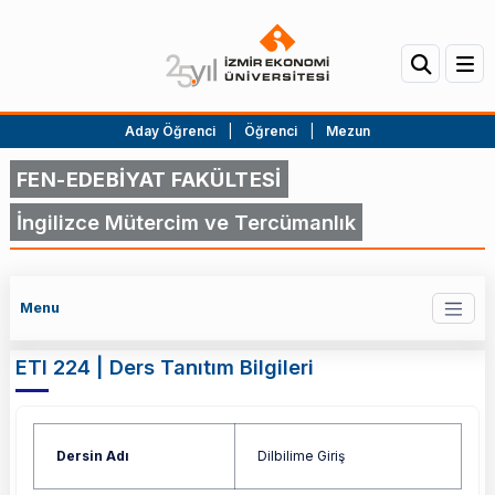
Aday Öğrenci
|
Öğrenci
|
Mezun
FEN-EDEBİYAT FAKÜLTESİ
İngilizce Mütercim ve Tercümanlık
Menu
ETI 224 | Ders Tanıtım Bilgileri
Dersin Adı
Dilbilime Giriş