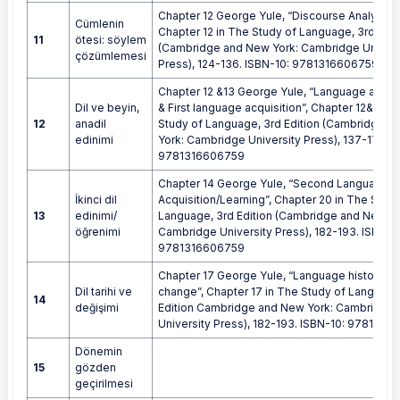
Chapter 12 George Yule, “Discourse Analysis”,
Cümlenin
Chapter 12 in The Study of Language, 3rd Edit
11
ötesi: söylem
(Cambridge and New York: Cambridge Univers
çözümlemesi
Press), 124-136. ISBN-10: 9781316606759
Chapter 12 &13 George Yule, “Language and th
Dil ve beyin,
& First language acquisition”, Chapter 12& 13 i
12
anadil
Study of Language, 3rd Edition (Cambridge 
edinimi
York: Cambridge University Press), 137-171. I
9781316606759
Chapter 14 George Yule, “Second Language
İkinci dil
Acquisition/Learning”, Chapter 20 in The Study
13
edinimi/
Language, 3rd Edition (Cambridge and New Yo
öğrenimi
Cambridge University Press), 182-193. ISBN-1
9781316606759
Chapter 17 George Yule, “Language history a
Dil tarihi ve
change”, Chapter 17 in The Study of Language
14
değişimi
Edition Cambridge and New York: Cambridge
University Press), 182-193. ISBN-10: 978131
Dönemin
15
gözden
geçirilmesi