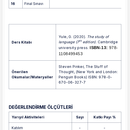
16
Final Sınavı
Yule, G. (2020).
The study of
th
language (7
edition)
. Cambridge
Ders Kitabı
ISBN-13:
978-
university press.
1108499453
Steven Pinker, The Stuff of
Önerilen
Thought, (New York and London:
Okumalar/Materyaller
Penguin Books) ISBN: 978-0-
670-06-327-7
DEĞERLENDİRME ÖLÇÜTLERİ
Yarıyıl Aktiviteleri
Sayı
Katkı Payı %
Katılım
-
-