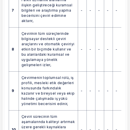
ilişkin geliştireceği kuramsal
7
-
-
-
-
-
bilgileri ve araştırma yapma
becerisini çeviri edimine
aktarır,
Çevirinin tüm süreçlerinde
bilgisayar destekli çeviri
araçlarını ve otomatik çeviriyi
8
-
-
-
-
-
etkin bir biçimde kullanır ve
bu alanlardaki kuramsal ve
uygulamaya yönelik
gelişmeleri izler,
Çevirmenin toplumsal rolü, iş
profili, mesleki etik değerleri
konusunda farkındalık
9
-
-
-
-
-
kazanır ve bireysel veya ekip
halinde çalışmada iş yükü
yönetimi becerisini edinir,
Çeviri sürecinin tüm
aşamalarında kaliteyi artırmak
üzere gerekli kaynaklara
10
-
-
-
-
-