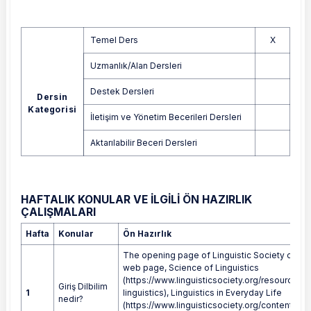
Temel Ders
X
Uzmanlık/Alan Dersleri
Destek Dersleri
Dersin
Kategorisi
İletişim ve Yönetim Becerileri Dersleri
Aktarılabilir Beceri Dersleri
HAFTALIK KONULAR VE İLGİLİ ÖN HAZIRLIK
ÇALIŞMALARI
Hafta
Konular
Ön Hazırlık
The opening page of Linguistic Society of Am
web page, Science of Linguistics
(https://www.linguisticsociety.org/resource/s
Giriş Dilbilim
1
linguistics), Linguistics in Everyday Life
nedir?
(https://www.linguisticsociety.org/content/ling