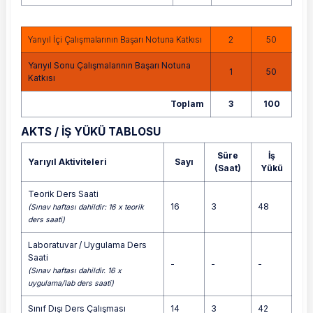
Yarıyıl İçi Çalışmalarının Başarı Notuna Katkısı
2
50
Yarıyıl Sonu Çalışmalarının Başarı Notuna
1
50
Katkısı
Toplam
3
100
AKTS / İŞ YÜKÜ TABLOSU
Süre
İş
Yarıyıl Aktiviteleri
Sayı
(Saat)
Yükü
Teorik Ders Saati
16
3
48
(Sınav haftası dahildir: 16 x teorik
ders saati)
Laboratuvar / Uygulama Ders
Saati
-
-
-
(Sınav haftası dahildir. 16 x
uygulama/lab ders saati)
Sınıf Dışı Ders Çalışması
14
3
42