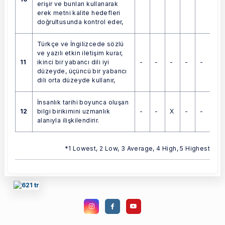
erişir ve bunları kullanarak
erek metni kalite hedefleri
doğrultusunda kontrol eder,
Türkçe ve İngilizcede sözlü
ve yazılı etkin iletişim kurar,
11
-
-
-
-
-
ikinci bir yabancı dili iyi
düzeyde, üçüncü bir yabancı
dili orta düzeyde kullanır,
İnsanlık tarihi boyunca oluşan
12
-
-
X
-
-
bilgi birikimini uzmanlık
alanıyla ilişkilendirir.
*1 Lowest, 2 Low, 3 Average, 4 High, 5 Highest