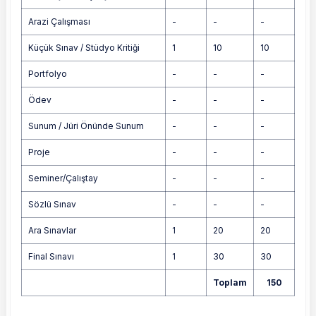
Arazi Çalışması
-
-
-
Küçük Sınav / Stüdyo Kritiği
1
10
10
Portfolyo
-
-
-
Ödev
-
-
-
Sunum / Jüri Önünde Sunum
-
-
-
Proje
-
-
-
Seminer/Çalıştay
-
-
-
Sözlü Sınav
-
-
-
Ara Sınavlar
1
20
20
Final Sınavı
1
30
30
Toplam
150