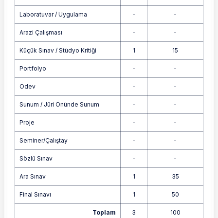
Laboratuvar / Uygulama
-
-
Arazi Çalışması
-
-
Küçük Sınav / Stüdyo Kritiği
1
15
Portfolyo
-
-
Ödev
-
-
Sunum / Jüri Önünde Sunum
-
-
Proje
-
-
Seminer/Çalıştay
-
-
Sözlü Sınav
-
-
Ara Sınav
1
35
Final Sınavı
1
50
Toplam
3
100