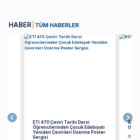
HABER
TÜM HABERLER
ETI 470 Çeviri Tarihi Dersi
İEÜ’l
Öğrencilerinden Çocuk Edebiyatı
Oldu
Yeniden Çevirileri Üzerine Poster
İzmir 
Sergisi