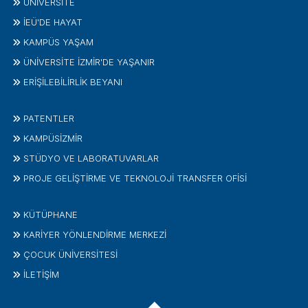
ÜNIVERSITE
İEÜ'DE HAYAT
KAMPÜS YAŞAM
ÜNİVERSİTE İZMİR'DE YAŞANIR
ERİŞİLEBİLİRLİK BEYANI
PATENTLER
KAMPÜSİZMIR
STÜDYO VE LABORATUVARLAR
PROJE GELIŞTIRME VE TEKNOLOJI TRANSFER OFISI
KÜTÜPHANE
KARİYER YÖNLENDİRME MERKEZİ
ÇOCUK ÜNIVERSITESI
İLETIŞIM