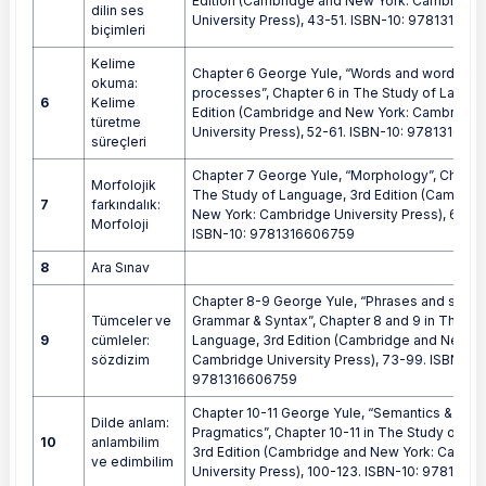
Edition (Cambridge and New York: Cambridge
dilin ses
University Press), 43-51. ISBN-10: 97813166
biçimleri
Kelime
Chapter 6 George Yule, “Words and word form
okuma:
processes”, Chapter 6 in The Study of Langua
6
Kelime
Edition (Cambridge and New York: Cambridge
türetme
University Press), 52-61. ISBN-10: 978131660
süreçleri
Chapter 7 George Yule, “Morphology”, Chapter
Morfolojik
The Study of Language, 3rd Edition (Cambrid
7
farkındalık:
New York: Cambridge University Press), 62-73
Morfoloji
ISBN-10: 9781316606759
8
Ara Sınav
Chapter 8-9 George Yule, “Phrases and sente
Tümceler ve
Grammar & Syntax”, Chapter 8 and 9 in The St
9
cümleler:
Language, 3rd Edition (Cambridge and New Yo
sözdizim
Cambridge University Press), 73-99. ISBN-10:
9781316606759
Chapter 10-11 George Yule, “Semantics &
Dilde anlam:
Pragmatics”, Chapter 10-11 in The Study of La
10
anlambilim
3rd Edition (Cambridge and New York: Cambr
ve edimbilim
University Press), 100-123. ISBN-10: 978131