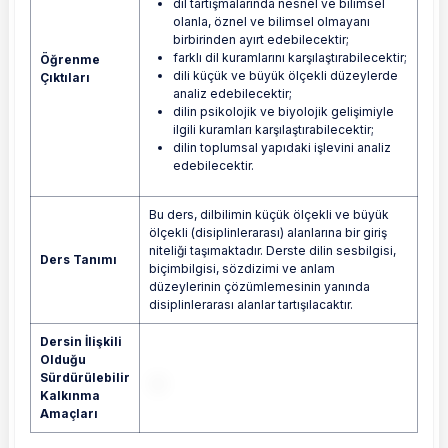
dil tartışmalarında nesnel ve bilimsel
olanla, öznel ve bilimsel olmayanı
birbirinden ayırt edebilecektir;
farklı dil kuramlarını karşılaştırabilecektir;
Öğrenme
dili küçük ve büyük ölçekli düzeylerde
Çıktıları
analiz edebilecektir;
dilin psikolojik ve biyolojik gelişimiyle
ilgili kuramları karşılaştırabilecektir;
dilin toplumsal yapıdaki işlevini analiz
edebilecektir.
Bu ders, dilbilimin küçük ölçekli ve büyük
ölçekli (disiplinlerarası) alanlarına bir giriş
niteliği taşımaktadır. Derste dilin sesbilgisi,
Ders Tanımı
biçimbilgisi, sözdizimi ve anlam
düzeylerinin çözümlemesinin yanında
disiplinlerarası alanlar tartışılacaktır.
Dersin İlişkili
Olduğu
Sürdürülebilir
Kalkınma
Amaçları