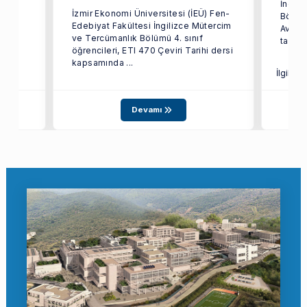
 on
İngili
İzmir Ekonomi Üniversitesi (İEÜ) Fen-
inde
Bölümü
Edebiyat Fakültesi İngilizce Mütercim
Avrupa
ve Tercümanlık Bölümü 4. sınıf
tarafı
öğrencileri, ETI 470 Çeviri Tarihi dersi
kapsamında ...
İlgili S
Devamı