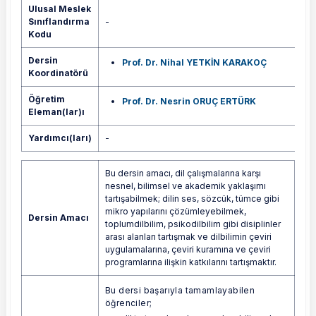
Ulusal Meslek
Sınıflandırma
-
Kodu
Dersin
Prof. Dr. Nihal YETKİN KARAKOÇ
Koordinatörü
Öğretim
Prof. Dr. Nesrin ORUÇ ERTÜRK
Eleman(lar)ı
Yardımcı(ları)
-
Bu dersin amacı, dil çalışmalarına karşı
nesnel, bilimsel ve akademik yaklaşımı
tartışabilmek; dilin ses, sözcük, tümce gibi
mikro yapılarını çözümleyebilmek,
Dersin Amacı
toplumdilbilim, psikodilbilim gibi disiplinler
arası alanları tartışmak ve dilbilimin çeviri
uygulamalarına, çeviri kuramına ve çeviri
programlarına ilişkin katkılarını tartışmaktır.
Bu dersi başarıyla tamamlayabilen
öğrenciler;