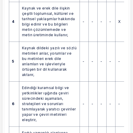
Kaynak ve erek dile ilişkin
çeşitli toplumsal, kültürel ve
tarihsel yaklaşımlar hakkında
4
-
-
-
-
X
bilgi edinir ve bu bilgileri
metin çözümlemede ve
metin üretiminde kullanır,
Kaynak dildeki yazılı ve sözlü
metinleri anlar, yorumlar ve
bu metinleri erek dile
5
-
-
-
-
-
anlamları ve işlevleriyle
örtüşen bir dil kullanarak
aktarır,
Edindiği kuramsal bilgi ve
yetkinlikler ışığında çeviri
sürecindeki aşamaları,
6
-
-
-
-
-
stratejileri ve sorunları
tanımlayarak yaratıcı çeviriler
yapar ve çeviri metinleri
eleştirir,
Farklı uzmanlık alanlarına