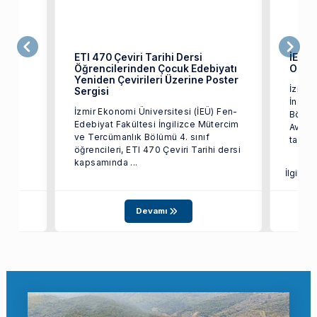
ETI 470 Çeviri Tarihi Dersi
İEÜ’l
Öğrencilerinden Çocuk Edebiyatı
Oldu
Yeniden Çevirileri Üzerine Poster
İzmir 
Sergisi
 on
İngili
İzmir Ekonomi Üniversitesi (İEÜ) Fen-
inde
Bölümü
Edebiyat Fakültesi İngilizce Mütercim
Avrupa
ve Tercümanlık Bölümü 4. sınıf
tarafı
öğrencileri, ETI 470 Çeviri Tarihi dersi
kapsamında ...
İlgili S
Devamı