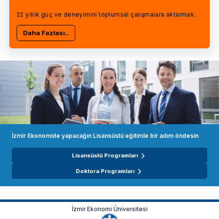
22 yıllık güç ve deneyimini toplumsal çalışmalara aktarmak..
Daha Fazlası..
İzmir Ekonomide yapacağın Lisansüstü eğitimle bir adım öndesin
Lisansüstü Programları
Doktora Programları
İzmir Ekonomi Üniversitesi