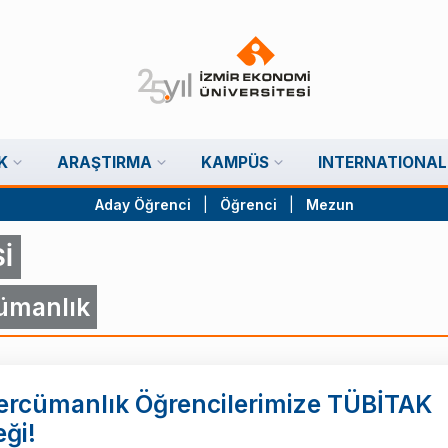
K
ARAŞTIRMA
KAMPÜS
INTERNATIONAL
Aday Öğrenci
|
Öğrenci
|
Mezun
İ
cümanlık
Tercümanlık Öğrencilerimize TÜBİTAK
ği!