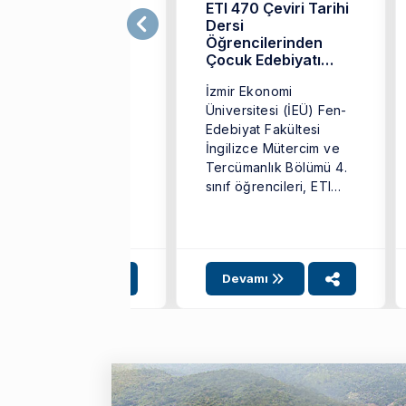
B Başkanlığı 14.
ETI 470 Çeviri Tarihi
enç Çevirmenler
Dersi
arışması
Öğrencilerinden
stanbul'da
Çocuk Edebiyatı
üzenlendi
Yeniden Çevirileri
enç Çevirmenler
İzmir Ekonomi
Üzerine Poster
rışması’nın on
Sergisi
Üniversitesi (İEÜ) Fen-
ördüncüsü, 17 Ocak
Edebiyat Fakültesi
26 tarihinde
İngilizce Mütercim ve
tanbul’da
Tercümanlık Bölümü 4.
gerçekleştirildi. ...
sınıf öğrencileri, ETI
470 Çeviri Tarihi dersi
kapsamında ...
Devamı
Devamı