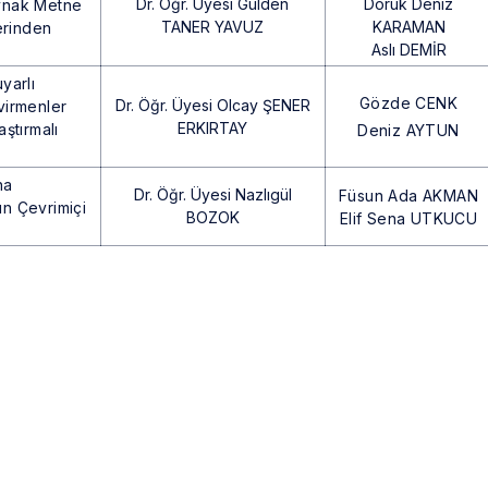
Dr. Öğr. Üyesi Gülden
Doruk Deniz
ynak Metne
TANER YAVUZ
KARAMAN
erinden
Aslı DEMİR
yarlı
Gözde CENK
Dr. Öğr. Üyesi Olcay ŞENER
virmenler
ERKIRTAY
ştırmalı
Deniz AYTUN
na
Dr. Öğr. Üyesi Nazlıgül
Füsun Ada AKMAN
ın Çevrimiçi
BOZOK
Elif Sena UTKUCU