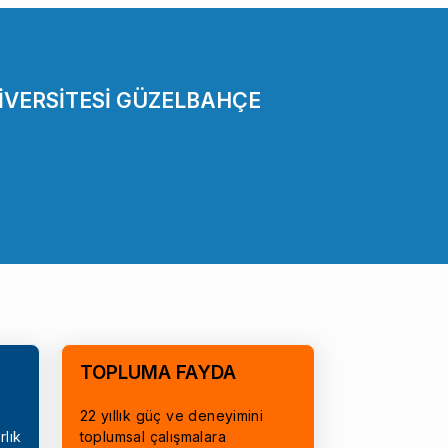
İVERSİTESİ GÜZELBAHÇE
TOPLUMA FAYDA
22 yıllık güç ve deneyimini
rlık
toplumsal çalışmalara