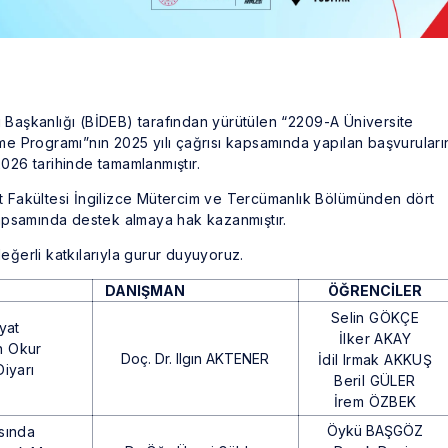
 Başkanlığı (BİDEB) tarafından yürütülen “2209-A Üniversite
me Programı”nın 2025 yılı çağrısı kapsamında yapılan başvuruları
2026 tarihinde tamamlanmıştır.
t Fakültesi İngilizce Mütercim ve Tercümanlık Bölümünden dört
psamında destek almaya hak kazanmıştır.
eğerli katkılarıyla gurur duyuyoruz.
DANIŞMAN
ÖĞRENCİLER
Selin GÖKÇE
yat
İlker AKAY
in Okur
Doç. Dr. Ilgın AKTENER
İdil Irmak AKKUŞ
iyarı
Beril GÜLER
İrem ÖZBEK
Öykü BAŞGÖZ
sında