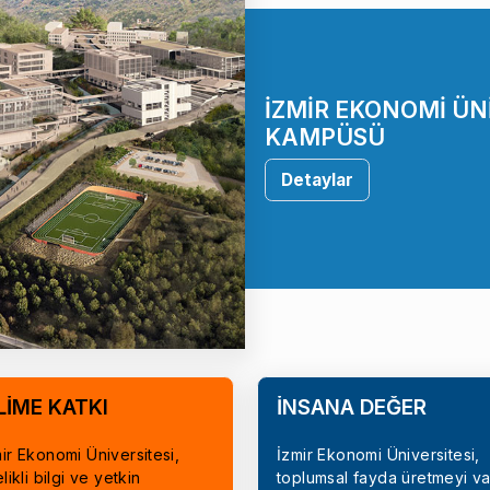
İZMİR EKONOMİ ÜN
KAMPÜSÜ
Detaylar
LİME KATKI
İNSANA DEĞER
ir Ekonomi Üniversitesi,
İzmir Ekonomi Üniversitesi,
elikli bilgi ve yetkin
toplumsal fayda üretmeyi va