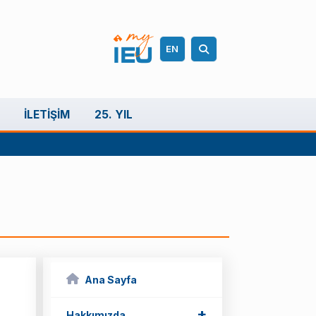
EN
İLETIŞIM
25. YIL
Ana Sayfa
+
Hakkımızda