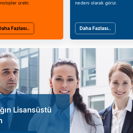
nolojiler üretir.
nedeni olarak görür.
Daha Fazlası..
Daha Fazlası..
ğın Lisansüstü
n