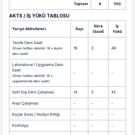
Toplam
4
100
AKTS / İŞ YÜKÜ TABLOSU
Süre
İş
Yarıyıl Aktiviteleri
Sayı
(Saat)
Yükü
Teorik Ders Saati
16
3
48
(Sınav haftası dahildir: 16 x teorik
ders saati)
Laboratuvar / Uygulama Ders
Saati
-
-
-
(Sınav haftası dahildir. 16 x
uygulama/lab ders saati)
Sınıf Dışı Ders Çalışması
14
3
42
Arazi Çalışması
-
-
-
Küçük Sınav / Stüdyo Kritiği
-
-
-
Portfolyo
-
-
-