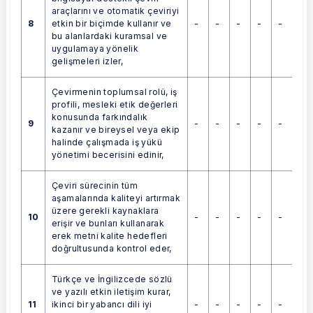
araçlarını ve otomatik çeviriyi
8
-
-
-
-
-
etkin bir biçimde kullanır ve
bu alanlardaki kuramsal ve
uygulamaya yönelik
gelişmeleri izler,
Çevirmenin toplumsal rolü, iş
profili, mesleki etik değerleri
konusunda farkındalık
9
-
-
-
-
-
kazanır ve bireysel veya ekip
halinde çalışmada iş yükü
yönetimi becerisini edinir,
Çeviri sürecinin tüm
aşamalarında kaliteyi artırmak
üzere gerekli kaynaklara
10
-
-
-
-
-
erişir ve bunları kullanarak
erek metni kalite hedefleri
doğrultusunda kontrol eder,
Türkçe ve İngilizcede sözlü
ve yazılı etkin iletişim kurar,
11
-
-
-
-
-
ikinci bir yabancı dili iyi