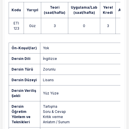
Teori
Uygulama/Lab
Yerel
Kodu
Yarıyıl
AKTS
(saat/hafta)
(saat/hafta)
Kredi
ETI
Güz
3
0
3
6
123
Yok
Ön-Koşul(lar)
Yok
Dersin Dili
İngilizce
Dersin Türü
Zorunlu
Dersin Düzeyi
Lisans
Dersin Veriliş
Yüz Yüze
Şekli
Dersin
Tartışma
Öğretim
Soru & Cevap
Yöntem ve
Kritik verme
Teknikleri
Anlatım / Sunum