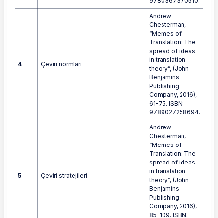
9780367370510.
Andrew
Chesterman,
“Memes of
Translation: The
spread of ideas
in translation
4
Çeviri normları
theory”, (John
Benjamins
Publishing
Company, 2016),
61-75. ISBN:
9789027258694.
Andrew
Chesterman,
“Memes of
Translation: The
spread of ideas
in translation
5
Çeviri stratejileri
theory”, (John
Benjamins
Publishing
Company, 2016),
85-109. ISBN: