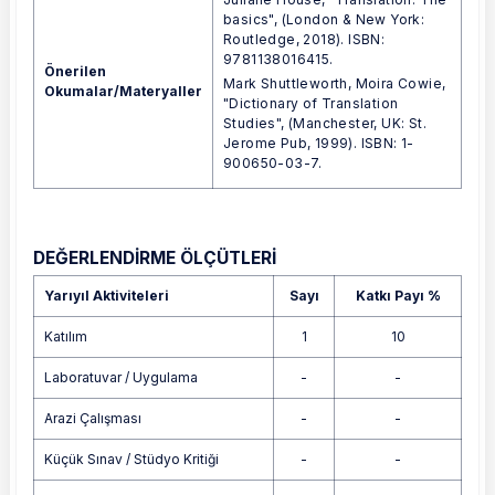
basics", (London & New York:
Routledge, 2018). ISBN:
9781138016415.
Önerilen
Mark Shuttleworth, Moira Cowie,
Okumalar/Materyaller
"Dictionary of Translation
Studies", (Manchester, UK: St.
Jerome Pub, 1999). ISBN: 1-
900650-03-7.
DEĞERLENDİRME ÖLÇÜTLERİ
Yarıyıl Aktiviteleri
Sayı
Katkı Payı %
Katılım
1
10
Laboratuvar / Uygulama
-
-
Arazi Çalışması
-
-
Küçük Sınav / Stüdyo Kritiği
-
-