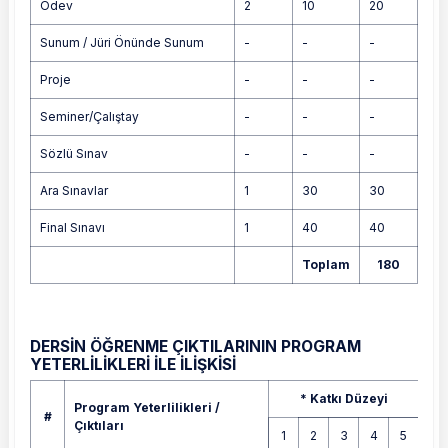
Ödev
2
10
20
Sunum / Jüri Önünde Sunum
-
-
-
Proje
-
-
-
Seminer/Çalıştay
-
-
-
Sözlü Sınav
-
-
-
Ara Sınavlar
1
30
30
Final Sınavı
1
40
40
Toplam
180
DERSİN ÖĞRENME ÇIKTILARININ PROGRAM
YETERLİLİKLERİ İLE İLİŞKİSİ
Program Yeterlilikleri / Çıktıları
* Katkı Düzeyi
Program Yeterlilikleri /
#
Çıktıları
1
2
3
4
5