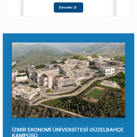
Devamı
İZMİR EKONOMİ ÜNİVERSİTESİ GÜZELBAHÇE
KAMPÜSÜ