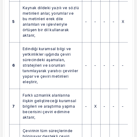
Kaynak dildeki yazılı ve sözlü
metinleri anlar, yorumlar ve
bu metinleri erek dile
5
-
-
-
-
X
anlamları ve işlevleriyle
örtüşen bir dil kullanarak
aktarır,
Edindiği kuramsal bilgi ve
yetkinlikler ışığında çeviri
sürecindeki aşamaları,
6
-
-
-
-
-
stratejileri ve sorunları
tanımlayarak yaratıcı çeviriler
yapar ve çeviri metinleri
eleştirir,
Farklı uzmanlık alanlarına
ilişkin geliştireceği kuramsal
7
-
X
-
-
-
bilgileri ve araştırma yapma
becerisini çeviri edimine
aktarır,
Çevirinin tüm süreçlerinde
bilgisayar destekli çeviri