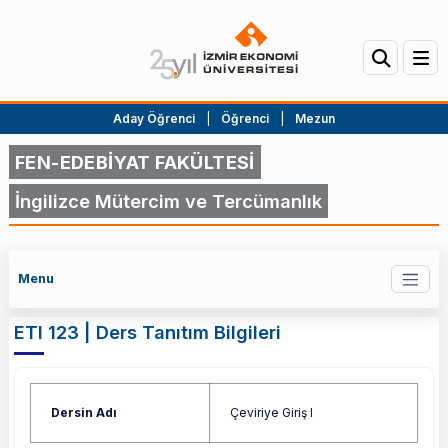
Aday Öğrenci
|
Öğrenci
|
Mezun
FEN-EDEBİYAT FAKÜLTESİ
İngilizce Mütercim ve Tercümanlık
Menu
ETI 123 | Ders Tanıtım Bilgileri
Dersin Adı
Çeviriye Giriş I