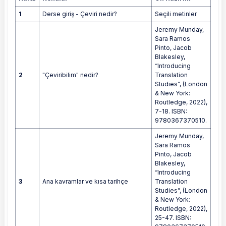
1
Derse giriş - Çeviri nedir?
Seçili metinler
Jeremy Munday,
Sara Ramos
Pinto, Jacob
Blakesley,
“Introducing
2
"Çeviribilim" nedir?
Translation
Studies”, (London
& New York:
Routledge, 2022),
7-18. ISBN:
9780367370510.
Jeremy Munday,
Sara Ramos
Pinto, Jacob
Blakesley,
“Introducing
3
Ana kavramlar ve kısa tarihçe
Translation
Studies”, (London
& New York:
Routledge, 2022),
25-47. ISBN: