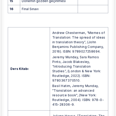
15
Dönemin gözden geçirilmesi
16
Final Sınavı
Andrew Chesterman, “Memes of
Translation: The spread of ideas
in translation theory”, (John
Benjamins Publishing Company,
2016). ISBN: 9789027258694.
Jeremy Munday, Sara Ramos
Pinto, Jacob Blakesley,
“Introducing Translation
Ders Kitabı
Studies”, (London & New York:
Routledge, 2022). ISBN:
9780367370510.
Basil Hatim, Jeremy Munday,
"Translation: an advanced
resource book", (New York:
Routledge, 2004). ISBN: 978-0-
415-28306-9.
Juliane House, "Translation: The