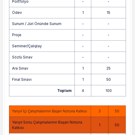
Portfolyo
-
-
Ödev
1
15
Sunum / Jüri Önünde Sunum
-
-
Proje
-
-
Seminer/Çalıştay
-
-
Sözlü Sınav
-
-
Ara Sınav
1
25
Final Sınavı
1
50
Toplam
4
100
Yarıyıl İçi Çalışmalarının Başarı Notuna Katkısı
3
50
Yarıyıl Sonu Çalışmalarının Başarı Notuna
1
50
Katkısı