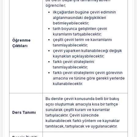
öğrenciler;
ilkçağlardan bugüne çeviri ediminin
algılanmasındaki değişiklikleri
betimleyebilecektir;
tarih boyunca geliştirilen çeviri
kuramlarını tartışabilecektir;
çeşitli çeviri terim ve kavramlarını
Öğrenme
tanımlayabilecektir;
Çıktıları
çeviri yaparken kullanabileceği değişik
kaynakları açıklayabilecektir;
farklı çeviri stratejilerini
tanımlayabilecektir;
farklı çeviri stratejilerini çeviri görevinin
amacına ve türüne göre gerekli yerlerde
kullanabilecektir.
Bu derste çeviri konusunda belli bir bakış
açısı oluşturmak amacıyla kısa bir tarihçe
sunularak çeşitli kuram ve kavramlar
Ders Tanımı
tartışılacaktır. Çeviri sürecinde
kullanabilecek farklı yöntem ve kaynaklar
tanıtılacak, tartışılacak ve uygulanacaktır.