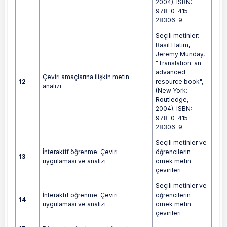
2004). ISBN:
978-0-415-
28306-9.
Seçili metinler:
Basil Hatim,
Jeremy Munday,
"Translation: an
advanced
Çeviri amaçlarına ilişkin metin
12
resource book",
analizi
(New York:
Routledge,
2004). ISBN:
978-0-415-
28306-9.
Seçili metinler ve
İnteraktif öğrenme: Çeviri
öğrencilerin
13
uygulaması ve analizi
örnek metin
çevirileri
Seçili metinler ve
İnteraktif öğrenme: Çeviri
öğrencilerin
14
uygulaması ve analizi
örnek metin
çevirileri