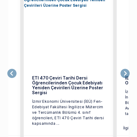
ETI 470 Çeviri Tarihi Dersi
İEÜ’l
Öğrencilerinden Çocuk Edebiyatı
Oldu
Yeniden Çevirileri Üzerine Poster
İzmir 
Sergisi
 on
İngili
İzmir Ekonomi Üniversitesi (İEÜ) Fen-
inde
Bölümü
Edebiyat Fakültesi İngilizce Mütercim
Avrupa
ve Tercümanlık Bölümü 4. sınıf
tarafı
öğrencileri, ETI 470 Çeviri Tarihi dersi
kapsamında ...
İlgili S