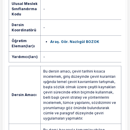
Ulusal Meslek
Sınıflandırma
-
Kodu
Dersin
-
Koordinatörü
Öğretim
Araş. Gör. Nazlıgül BOZOK
Eleman(lar)ı
Yardımcı(ları)
-
Bu dersin amacı, çeviri tarihini kısaca
incelemek, giriş düzeyinde çeviri kuramları
ışığında temel çeviri kavramlarını tartışmak,
başta sözlük olmak üzere çeşitli kaynakları
çeviri sürecinde etkin biçimde kullanmak,
Dersin Amacı
belli başlı çeviri strateji ve yöntemlerini
incelemek, tümce yapılarını, sözdizimini ve
yorumlamayı göz önünde bulundurarak
cümle ve paragraf düzeyinde çeviri
uygulamaları yapmaktır.
Bu dersi başarıyla tamamlayabilen