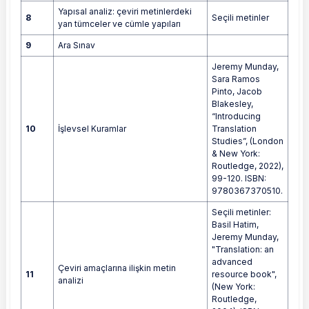
Yapısal analiz: çeviri metinlerdeki
8
Seçili metinler
yan tümceler ve cümle yapıları
9
Ara Sınav
Jeremy Munday,
Sara Ramos
Pinto, Jacob
Blakesley,
“Introducing
10
İşlevsel Kuramlar
Translation
Studies”, (London
& New York:
Routledge, 2022),
99-120. ISBN:
9780367370510.
Seçili metinler:
Basil Hatim,
Jeremy Munday,
"Translation: an
advanced
Çeviri amaçlarına ilişkin metin
11
resource book",
analizi
(New York:
Routledge,