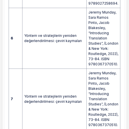
9789027258694.
Jeremy Munday,
Sara Ramos
Pinto, Jacob
Blakesley,
“Introducing
Yöntem ve stratejilerin yeniden
6
Translation
değerlendirilmesi: çeviri kaymaları
Studies”, (London
& New York:
Routledge, 2022),
73-84. ISBN:
9780367370510.
Jeremy Munday,
Sara Ramos
Pinto, Jacob
Blakesley,
“Introducing
Yöntem ve stratejilerin yeniden
7
Translation
değerlendirilmesi: çeviri kaymaları
Studies”, (London
& New York:
Routledge, 2022),
73-84. ISBN:
9780367370510.