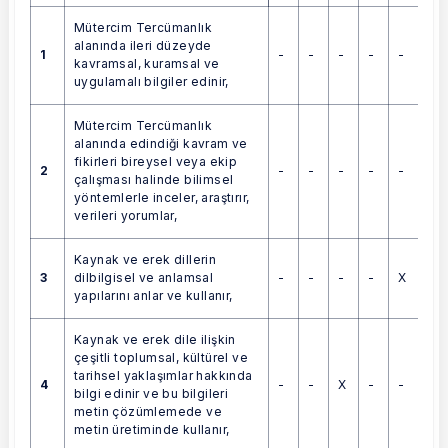
Mütercim Tercümanlık
alanında ileri düzeyde
1
-
-
-
-
-
kavramsal, kuramsal ve
uygulamalı bilgiler edinir,
Mütercim Tercümanlık
alanında edindiği kavram ve
fikirleri bireysel veya ekip
2
-
-
-
-
-
çalışması halinde bilimsel
yöntemlerle inceler, araştırır,
verileri yorumlar,
Kaynak ve erek dillerin
3
-
-
-
-
X
dilbilgisel ve anlamsal
yapılarını anlar ve kullanır,
Kaynak ve erek dile ilişkin
çeşitli toplumsal, kültürel ve
tarihsel yaklaşımlar hakkında
4
-
-
X
-
-
bilgi edinir ve bu bilgileri
metin çözümlemede ve
metin üretiminde kullanır,