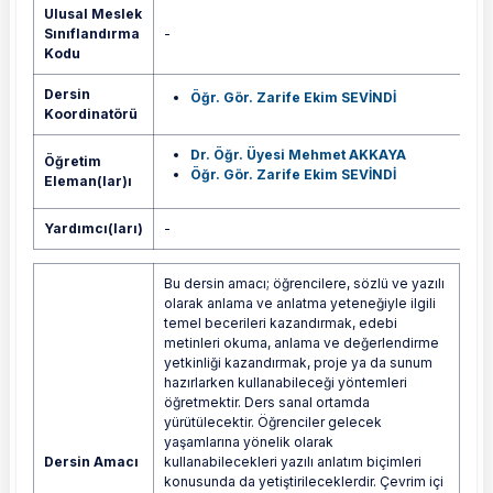
Ulusal Meslek
Sınıflandırma
-
Kodu
Dersin
Öğr. Gör. Zarife Ekim SEVİNDİ
Koordinatörü
Dr. Öğr. Üyesi Mehmet AKKAYA
Öğretim
Öğr. Gör. Zarife Ekim SEVİNDİ
Eleman(lar)ı
Yardımcı(ları)
-
Bu dersin amacı; öğrencilere, sözlü ve yazılı
olarak anlama ve anlatma yeteneğiyle ilgili
temel becerileri kazandırmak, edebi
metinleri okuma, anlama ve değerlendirme
yetkinliği kazandırmak, proje ya da sunum
hazırlarken kullanabileceği yöntemleri
öğretmektir. Ders sanal ortamda
yürütülecektir. Öğrenciler gelecek
yaşamlarına yönelik olarak
Dersin Amacı
kullanabilecekleri yazılı anlatım biçimleri
konusunda da yetiştirileceklerdir. Çevrim içi