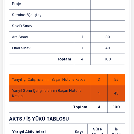
Proje
-
-
Seminer/Çalıştay
-
-
Sözlü Sınav
-
-
Ara Sınav
1
30
Final Sınavı
1
40
Toplam
4
100
Yarıyıl İçi Çalışmalarının Başarı Notuna Katkısı
3
55
Yarıyıl Sonu Çalışmalarının Başarı Notuna
1
45
Katkısı
Toplam
4
100
AKTS / İŞ YÜKÜ TABLOSU
Süre
İş
Yarıyıl Aktiviteleri
Sayı