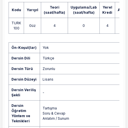
Teori
Uygulama/Lab
Yerel
Kodu
Yarıyıl
AKTS
(saat/hafta)
(saat/hafta)
Kredi
TURK
Güz
4
0
4
4
100
Yok
Ön-Koşul(lar)
Yok
Dersin Dili
Türkçe
Dersin Türü
Zorunlu
Dersin Düzeyi
Lisans
Dersin Veriliş
-
Şekli
Dersin
Tartışma
Öğretim
Soru & Cevap
Yöntem ve
Anlatım / Sunum
Teknikleri