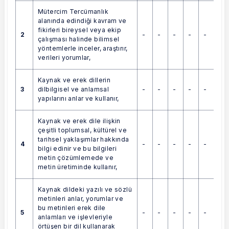
Mütercim Tercümanlık
alanında edindiği kavram ve
fikirleri bireysel veya ekip
2
-
-
-
-
-
çalışması halinde bilimsel
yöntemlerle inceler, araştırır,
verileri yorumlar,
Kaynak ve erek dillerin
3
-
-
-
-
-
dilbilgisel ve anlamsal
yapılarını anlar ve kullanır,
Kaynak ve erek dile ilişkin
çeşitli toplumsal, kültürel ve
tarihsel yaklaşımlar hakkında
4
-
-
-
-
-
bilgi edinir ve bu bilgileri
metin çözümlemede ve
metin üretiminde kullanır,
Kaynak dildeki yazılı ve sözlü
metinleri anlar, yorumlar ve
bu metinleri erek dile
5
-
-
-
-
-
anlamları ve işlevleriyle
örtüşen bir dil kullanarak