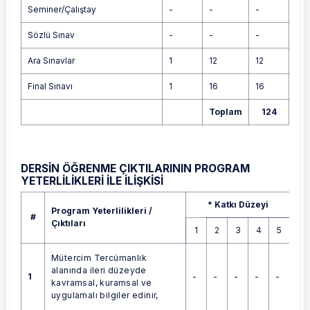
Seminer/Çalıştay
-
-
-
Sözlü Sınav
-
-
-
Ara Sınavlar
1
12
12
Final Sınavı
1
16
16
Toplam
124
DERSİN ÖĞRENME ÇIKTILARININ PROGRAM
YETERLİLİKLERİ İLE İLİŞKİSİ
Program Yeterlilikleri / Çıktıları
* Katkı Düzeyi
Program Yeterlilikleri /
#
Çıktıları
1
2
3
4
5
Mütercim Tercümanlık
alanında ileri düzeyde
1
-
-
-
-
-
kavramsal, kuramsal ve
uygulamalı bilgiler edinir,