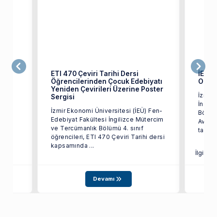
ETI 470 Çeviri Tarihi Dersi
İEÜ’l
Öğrencilerinden Çocuk Edebiyatı
Oldu
Yeniden Çevirileri Üzerine Poster
İzmir 
Sergisi
 on
İngili
İzmir Ekonomi Üniversitesi (İEÜ) Fen-
inde
Bölümü
Edebiyat Fakültesi İngilizce Mütercim
Avrupa
ve Tercümanlık Bölümü 4. sınıf
tarafı
öğrencileri, ETI 470 Çeviri Tarihi dersi
kapsamında ...
İlgili S
Devamı