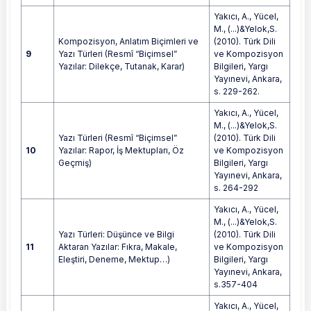
Yakıcı, A., Yücel,
M., (...)&Yelok,S.
Kompozisyon, Anlatım Biçimleri ve
(2010). Türk Dili
9
Yazı Türleri (Resmî “Biçimsel”
ve Kompozisyon
Yazılar: Dilekçe, Tutanak, Karar)
Bilgileri, Yargı
Yayınevi, Ankara,
s. 229-262.
Yakıcı, A., Yücel,
M., (...)&Yelok,S.
Yazı Türleri (Resmî “Biçimsel”
(2010). Türk Dili
10
Yazılar: Rapor, İş Mektupları, Öz
ve Kompozisyon
Geçmiş)
Bilgileri, Yargı
Yayınevi, Ankara,
s. 264-292
Yakıcı, A., Yücel,
M., (...)&Yelok,S.
Yazı Türleri: Düşünce ve Bilgi
(2010). Türk Dili
11
Aktaran Yazılar: Fıkra, Makale,
ve Kompozisyon
Eleştiri, Deneme, Mektup…)
Bilgileri, Yargı
Yayınevi, Ankara,
s.357-404
Yakıcı, A., Yücel,