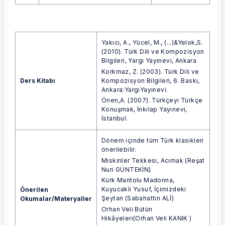
Yakıcı, A., Yücel, M., (...)&Yelok,S.
(2010). Türk Dili ve Kompozisyon
Bilgileri, Yargı Yayınevi, Ankara
Korkmaz, Z. (2003). Türk Dili ve
Ders Kitabı
Kompozisyon Bilgileri, 6. Baskı,
Ankara:YargıYayınevi.
Önen,A. (2007). Türkçeyi Türkçe
Konuşmak, İnkılap Yayınevi,
İstanbul.
Dönem içinde tüm Türk klasikleri
önerilebilir.
Miskinler Tekkesi, Acımak (Reşat
Nuri GÜNTEKİN)
Kürk Mantolu Madonna,
Kuyucaklı Yusuf, İçimizdeki
Önerilen
Şeytan (Sabahattin ALİ)
Okumalar/Materyaller
Orhan Veli Bütün
Hikâyeleri(Orhan Veli KANIK )