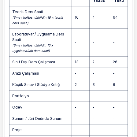
(Saat)
Yükü
Teorik Ders Saati
16
4
64
(Sınav haftası dahildir: 16 x teorik
ders saati)
Laboratuvar / Uygulama Ders
Saati
-
-
-
(Sınav haftası dahildir. 16 x
uygulama/lab ders saati)
Sınıf Dışı Ders Çalışması
13
2
26
Arazi Çalışması
-
-
-
Küçük Sınav / Stüdyo Kritiği
2
3
6
Portfolyo
-
-
-
Ödev
-
-
-
Sunum / Jüri Önünde Sunum
-
-
-
Proje
-
-
-