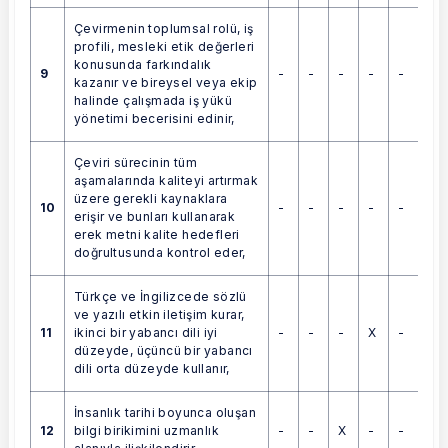
Çevirmenin toplumsal rolü, iş
profili, mesleki etik değerleri
konusunda farkındalık
9
-
-
-
-
-
kazanır ve bireysel veya ekip
halinde çalışmada iş yükü
yönetimi becerisini edinir,
Çeviri sürecinin tüm
aşamalarında kaliteyi artırmak
üzere gerekli kaynaklara
10
-
-
-
-
-
erişir ve bunları kullanarak
erek metni kalite hedefleri
doğrultusunda kontrol eder,
Türkçe ve İngilizcede sözlü
ve yazılı etkin iletişim kurar,
11
-
-
-
X
-
ikinci bir yabancı dili iyi
düzeyde, üçüncü bir yabancı
dili orta düzeyde kullanır,
İnsanlık tarihi boyunca oluşan
12
-
-
X
-
-
bilgi birikimini uzmanlık