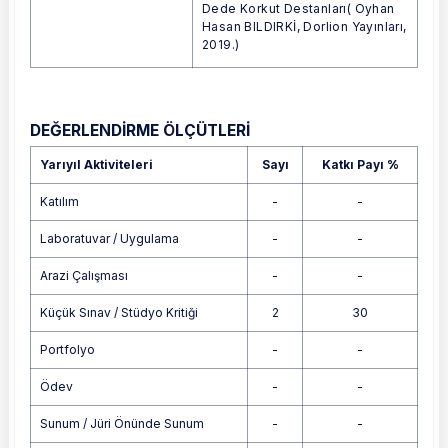
Dede Korkut Destanları( Oyhan
Hasan BILDIRKİ, Dorlion Yayınları,
2019.)
DEĞERLENDİRME ÖLÇÜTLERİ
Yarıyıl Aktiviteleri
Sayı
Katkı Payı %
Katılım
-
-
Laboratuvar / Uygulama
-
-
Arazi Çalışması
-
-
Küçük Sınav / Stüdyo Kritiği
2
30
Portfolyo
-
-
Ödev
-
-
Sunum / Jüri Önünde Sunum
-
-