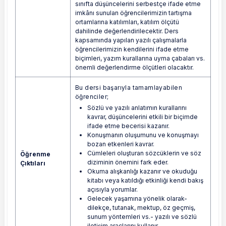
sınıfta düşüncelerini serbestçe ifade etme
imkânı sunulan öğrencilerimizin tartışma
ortamlarına katılımları, katılım ölçütü
dahilinde değerlendirilecektir. Ders
kapsamında yapılan yazılı çalışmalarla
öğrencilerimizin kendilerini ifade etme
biçimleri, yazım kurallarına uyma çabaları vs.
önemli değerlendirme ölçütleri olacaktır.
Bu dersi başarıyla tamamlayabilen
öğrenciler;
Sözlü ve yazılı anlatımın kurallarını
kavrar, düşüncelerini etkili bir biçimde
ifade etme becerisi kazanır.
Konuşmanın oluşumunu ve konuşmayı
bozan etkenleri kavrar.
Cümleleri oluşturan sözcüklerin ve söz
Öğrenme
diziminin önemini fark eder.
Çıktıları
Okuma alışkanlığı kazanır ve okuduğu
kitabı veya katıldığı etkinliği kendi bakış
açısıyla yorumlar.
Gelecek yaşamına yönelik olarak-
dilekçe, tutanak, mektup, öz geçmiş,
sunum yöntemleri vs.- yazılı ve sözlü
iletişim araçlarını kullanır.