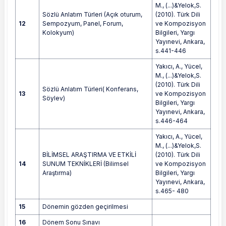
M., (...)&Yelok,S.
Sözlü Anlatım Türleri (Açık oturum,
(2010). Türk Dili
12
Sempozyum, Panel, Forum,
ve Kompozisyon
Kolokyum)
Bilgileri, Yargı
Yayınevi, Ankara,
s.441-446
Yakıcı, A., Yücel,
M., (...)&Yelok,S.
(2010). Türk Dili
Sözlü Anlatım Türleri( Konferans,
13
ve Kompozisyon
Söylev)
Bilgileri, Yargı
Yayınevi, Ankara,
s.446-464
Yakıcı, A., Yücel,
M., (...)&Yelok,S.
BİLİMSEL ARAŞTIRMA VE ETKİLİ
(2010). Türk Dili
14
SUNUM TEKNİKLERİ (Bilimsel
ve Kompozisyon
Araştırma)
Bilgileri, Yargı
Yayınevi, Ankara,
s.465- 480
15
Dönemin gözden geçirilmesi
16
Dönem Sonu Sınavı