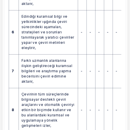
aktarır,
Edindiği kuramsal bilgi ve
yetkinlikler ışığında çeviri
sürecindeki aşamaları,
6
-
-
-
-
-
stratejileri ve sorunları
tanımlayarak yaratıcı çeviriler
yapar ve çeviri metinleri
eleştirir,
Farklı uzmanlık alanlarına
ilişkin geliştireceği kuramsal
7
-
-
-
-
-
bilgileri ve araştırma yapma
becerisini çeviri edimine
aktarır,
Çevirinin tüm süreçlerinde
bilgisayar destekli çeviri
araçlarını ve otomatik çeviriyi
8
-
-
-
-
-
etkin bir biçimde kullanır ve
bu alanlardaki kuramsal ve
uygulamaya yönelik
gelişmeleri izler,