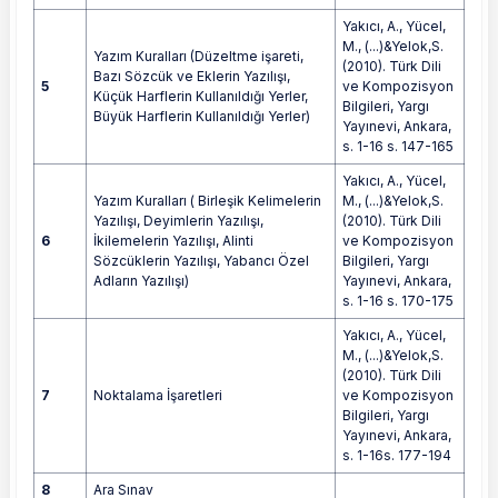
Yakıcı, A., Yücel,
M., (...)&Yelok,S.
Yazım Kuralları (Düzeltme işareti,
(2010). Türk Dili
Bazı Sözcük ve Eklerin Yazılışı,
5
ve Kompozisyon
Küçük Harflerin Kullanıldığı Yerler,
Bilgileri, Yargı
Büyük Harflerin Kullanıldığı Yerler)
Yayınevi, Ankara,
s. 1-16 s. 147-165
Yakıcı, A., Yücel,
Yazım Kuralları ( Birleşik Kelimelerin
M., (...)&Yelok,S.
Yazılışı, Deyimlerin Yazılışı,
(2010). Türk Dili
6
İkilemelerin Yazılışı, Alinti
ve Kompozisyon
Sözcüklerin Yazılışı, Yabancı Özel
Bilgileri, Yargı
Adların Yazılışı)
Yayınevi, Ankara,
s. 1-16 s. 170-175
Yakıcı, A., Yücel,
M., (...)&Yelok,S.
(2010). Türk Dili
7
Noktalama İşaretleri
ve Kompozisyon
Bilgileri, Yargı
Yayınevi, Ankara,
s. 1-16s. 177-194
8
Ara Sınav